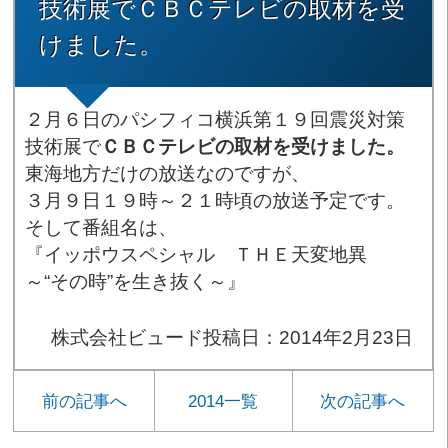
技術展でＣＢＣテレビの取材を受
けました。
２月６日のパシフィコ横浜第１９回震災対策
技術展で
ＣＢＣテレビの取材を受けました。
東海地方だけの放送なのですが、
３月９日１９時～２１時頃の放送予定です。
そして番組名は、
『イッポウスペシャル ＴＨＥ天変地異
～“その時”を生き抜く～』
株式会社ビュード
投稿日：2014年2月23日
前の記事へ
2014一覧
次の記事へ