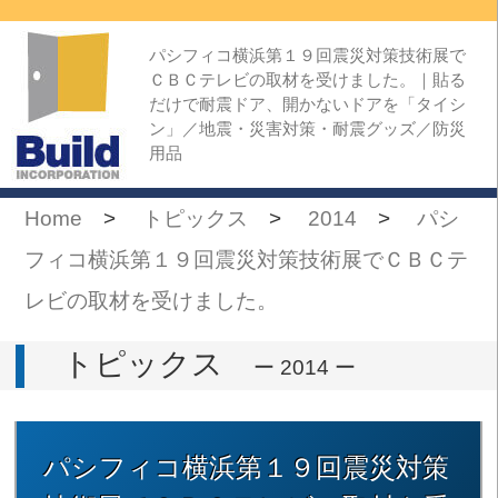
パシフィコ横浜第１９回震災対策技術展で
ＣＢＣテレビの取材を受けました。｜貼る
だけで耐震ドア、開かないドアを「タイシ
ン」／地震・災害対策・耐震グッズ／防災
用品
Home
>
トピックス
>
2014
>
パシ
フィコ横浜第１９回震災対策技術展でＣＢＣテ
レビの取材を受けました。
トピックス
ー 2014 ー
パシフィコ横浜第１９回震災対策