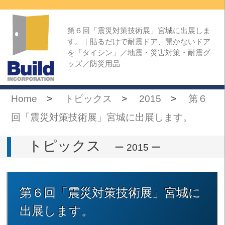
第６回「震災対策技術展」宮城に出展しま
す。｜貼るだけで耐震ドア、開かないドア
を「タイシン」／地震・災害対策・耐震グ
ッズ／防災用品
Home
>
トピックス
>
2015
>
第６
回「震災対策技術展」宮城に出展します。
トピックス
ー 2015 ー
第６回「震災対策技術展」宮城に
出展します。