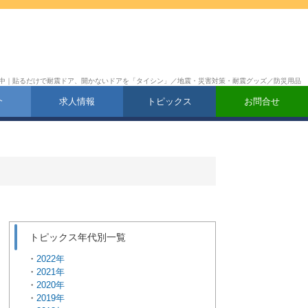
府中 午前中｜貼るだけで耐震ドア、開かないドアを「タイシン」／地震・災害対策・耐震グッズ／防災用品
介
求人情報
トピックス
お問合せ
トピックス年代別一覧
2022年
2021年
2020年
2019年