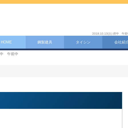
2018.10.13(土) 
HOME
鋼製建具
タイシン
会社紹
) 府中 午前中